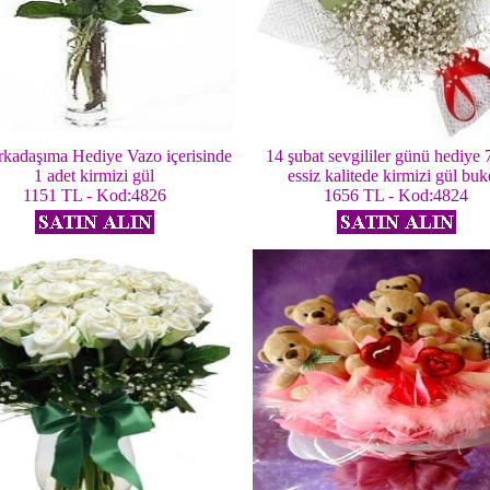
rkadaşıma Hediye Vazo içerisinde
14 şubat sevgililer günü hediye 
1 adet kirmizi gül
essiz kalitede kirmizi gül buk
1151 TL - Kod:4826
1656 TL - Kod:4824