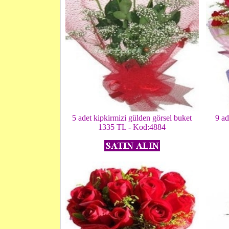
5 adet kipkirmizi gülden görsel buket
9 ad
1335 TL - Kod:4884