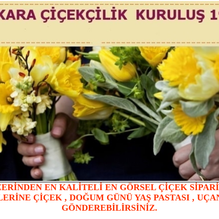
ZERİNDEN EN KALİTELİ EN GÖRSEL ÇİÇEK SİPARİ
RİNE ÇİÇEK , DOĞUM GÜNÜ YAŞ PASTASI , UÇA
GÖNDEREBİLİRSİNİZ.