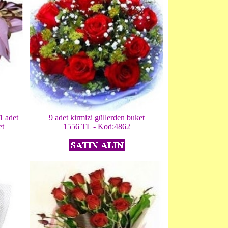
1 adet
9 adet kirmizi güllerden buket
et
1556 TL - Kod:4862