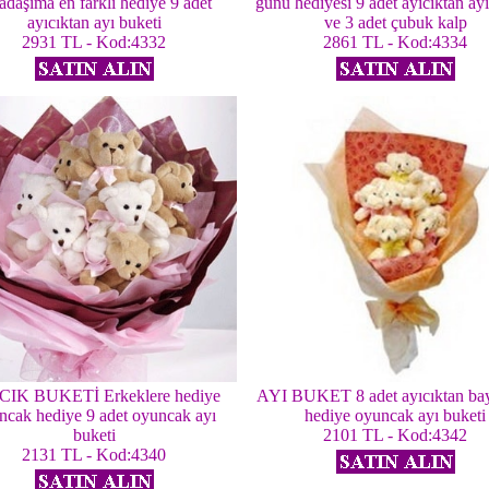
adaşıma en farklı hediye 9 adet
günü hediyesi 9 adet ayıcıktan ayı
ayıcıktan ayı buketi
ve 3 adet çubuk kalp
2931 TL - Kod:4332
2861 TL - Kod:4334
CIK BUKETİ Erkeklere hediye
AYI BUKET 8 adet ayıcıktan bay
ncak hediye 9 adet oyuncak ayı
hediye oyuncak ayı buketi
buketi
2101 TL - Kod:4342
2131 TL - Kod:4340