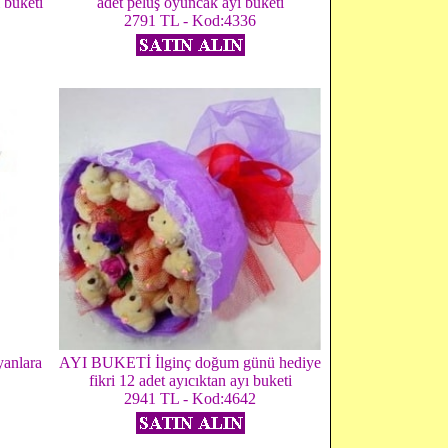
 buketi
adet peluş oyuncak ayı buketi
2791 TL - Kod:4336
anlara
AYI BUKETİ İlginç doğum günü hediye
fikri 12 adet ayıcıktan ayı buketi
2941 TL - Kod:4642