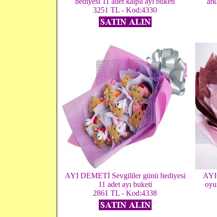
hediyesi 11 adet kalpli ayı buketi
ark
3251 TL - Kod:4330
AYI DEMETİ Sevgililer günü hediyesi
AYI
11 adet ayı buketi
oyu
2861 TL - Kod:4338