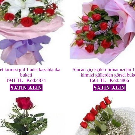
et kirmizi gül 1 adet kazablanka
Sincan çiçekçileri firmamızdan 1
buketi
kirmizi güllerden görsel buk
1941 TL - Kod:4874
1661 TL - Kod:4866