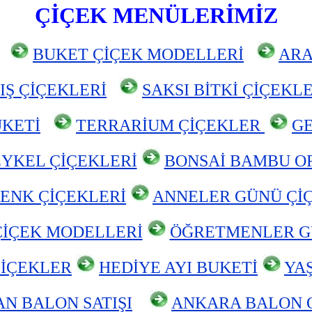
ÇİÇEK MENÜLERİMİZ
BUKET ÇİÇEK MODELLERİ
ARA
IŞ ÇİÇEKLERİ
SAKSI BİTKİ ÇİÇEKL
UKETİ
TERRARİUM ÇİÇEKLER
GE
EYKEL ÇİÇEKLERİ
BONSAİ BAMBU OR
ENK ÇİÇEKLERİ
ANNELER GÜNÜ Çİ
ÇİÇEK MODELLERİ
ÖĞRETMENLER G
ÇİÇEKLER
HEDİYE AYI BUKETİ
YA
N BALON SATIŞI
ANKARA
BALON 