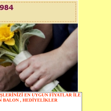
ŞLERİNİZİ EN UYGUN FİYATLAR İLE
N BALON , HEDİYELİKLER